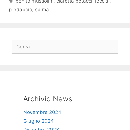
benito mussolini
,
claretta petacci
,
leccisi
,
predappio
,
salma
Ricerca
per:
Archivio News
Novembre 2024
Giugno 2024
Dicembre 2023