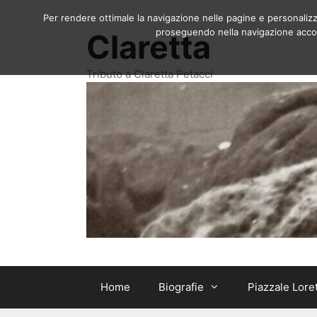
Vai
Per rendere ottimale la navigazione nelle pagine e personalizzar
al
proseguendo nella navigazione accons
Claretta
contenuto
Tributo a Claretta Petacci
Home
Biografie
Piazzale Lore